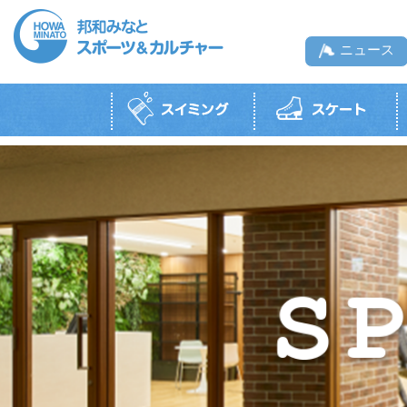
ニュース
スイミングTOP
スケートTOP
ボルダリングジムTOP
スポーツジムTOP
テニスTOP
スポーツ・カルチャー教室TOP
一般利用・月
一般利用
一般遊泳
一般利用
邦和みなと
施設紹介
利用料
営業時間・料金
施設紹介
（硬
営業時間
開放時間
営業カレンダー
営業時間・利用料
利用料金
お知らせ
初めての方へ
初めての方へ
協力会社のロングウ
リンクします。
コース紹介・受講料
タイムテーブル
初めての方へ
利用上の注意
利用上の注意
利用上の注意
利用上の注意
営業カレンダー
貸切利用
貸切利用