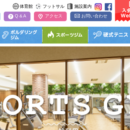
体育館
フットサル
施設案内
Q & A
アクセス
お問い合わせ
極利用
パーソナルトレーニング
アイススケート教室
ジュニアコース
ボルダリング教室
ソフト
インドアテニス
パーソナルトレーニングとは
レッスン内容・受講料
レッスン内容・受講料
レッスン内容・受講料
式テニス）
レッスン
金
利用料金
タイムテーブル
タイムテーブル
開催日時
タイムテ
予約
スクール日程表
スクール日程表
ッドスポーツのページへ
スクール
スクール日程表
お試しレッスン
お試しレッスン
お試しレッスン
お試しレ