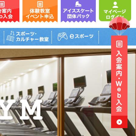
グループレッスン
一般コース
団体パック
テニス
レッスン内容・受講料
アイススケートパック
内容・受講料
タイムテーブル
ーブル
スクール日程表
日程表
お試しレッスン
ッスン