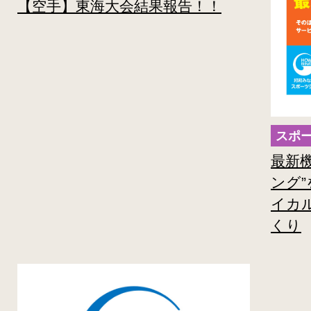
【空手】東海大会結果報告！！
最新
ング”を
イカ
くり