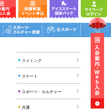
グループレッスン
一般コース
団体パック
テニス
レッスン内容・受講料
アイススケートパック
内容・受講料
タイムテーブル
ーブル
スクール日程表
日程表
お試しレッスン
ッスン