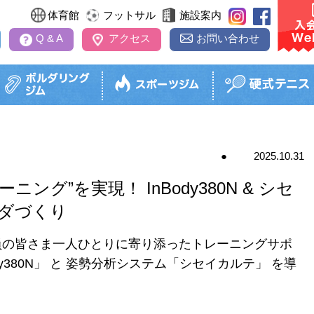
体育館
フットサル
施設案内
Q & A
アクセス
お問い合わせ
2025.10.31
極利用
パーソナルトレーニング
アイススケート教室
ジュニアコース
ボルダリング教室
ソフト
インドアテニス
グ”を実現！ InBody380N & シセ
パーソナルトレーニングとは
レッスン内容・受講料
レッスン内容・受講料
レッスン内容・受講料
式テニス）
レッスン
ダづくり
金
利用料金
タイムテーブル
タイムテーブル
開催日時
タイムテ
予約
スクール日程表
スクール日程表
ッドスポーツのページへ
スクール
員の皆さま一人ひとりに寄り添ったトレーニングサポ
スクール日程表
お試しレッスン
お試しレッスン
お試しレッスン
お試しレ
y380N」 と 姿勢分析システム「シセイカルテ」 を導