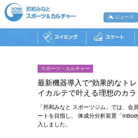
ニュース
スイミングTOP
スケートTOP
ボルダリングジムTOP
スポーツジムTOP
テニスTOP
スポーツ・カルチャー教室TOP
一般利用・月
一般利用
一般遊泳
一般利用
邦和みなと
最新機器導入で“効果的なトレーニン
施設紹介
利用料
営業時間・料金
施設紹介
（硬
イカルテで叶える理想のカラ
営業時間
開放時間
営業カレンダー
営業時間・利用料
利用料金
お知らせ
初めての方へ
初めての方へ
協力会社のロングウ
リンクします。
「邦和みなと スポーツジム」では、会
コース紹介・受講料
タイムテーブル
初めての方へ
利用上の注意
利用上の注意
利用上の注意
利用上の注意
営業カレンダー
貸切利用
貸切利用
ートを目指し、 体成分分析装置「InBod
入しました。