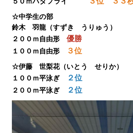
３位 ３３
５０ｍバタフライ
☆中学生の部
鈴木 羽龍（すずき うりゅう）
優勝
２００ｍ自由形
３位
１００ｍ自由形
☆伊藤 世梨花（いとう せりか）
２位
１００ｍ平泳ぎ
２位
２００ｍ平泳ぎ