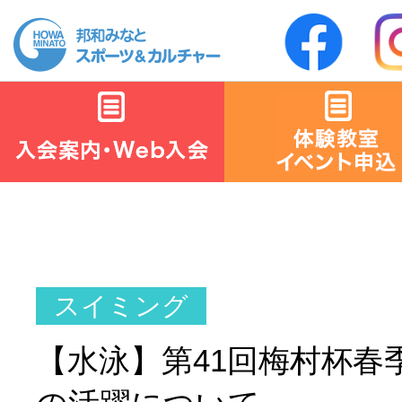
【水泳】第41回梅村杯春