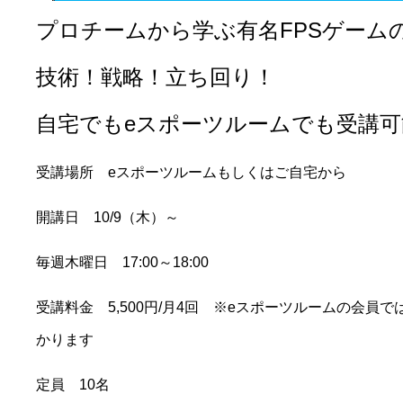
プロチームから学ぶ有名
FPS
ゲーム
技術！戦略！立ち回り！
自宅でも
e
スポーツルームでも受講可
受講場所
e
スポーツルームもしくはご自宅から
開講日
10/9（木）～
毎週木曜日
17:00
～
18:00
受講料金
5,5
00
円
/
月
4
回
※e
スポーツルームの会員で
かります
定員
10
名