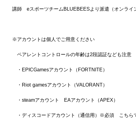
講師
e
スポーツチーム
BLUEBEES
より派遣（オンライ
※
アカウントは個人でご用意ください
ペアレントコントロールの年齢は
2
段認証なども注意
・
EPICGames
アカウント（
FORTNITE
）
・
Riot
games
アカウント（
VALORANT
）
・
steam
アカウント
EA
アカウント（
APEX
）
・ディスコードアカウント（通信用）
※
必須 こちら