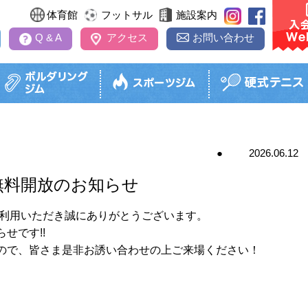
体育館
フットサル
施設案内
Q & A
アクセス
お問い合わせ
2026.06.12
極利用
パーソナルトレーニング
アイススケート教室
ジュニアコース
ボルダリング教室
ソフト
インドアテニス
プール無料開放のお知らせ
パーソナルトレーニングとは
レッスン内容・受講料
レッスン内容・受講料
レッスン内容・受講料
式テニス）
レッスン
金
利用料金
タイムテーブル
タイムテーブル
開催日時
タイムテ
ご利用いただき誠にありがとうございます。
予約
スクール日程表
スクール日程表
ッドスポーツのページへ
スクール
せです!!
スクール日程表
お試しレッスン
お試しレッスン
お試しレッスン
お試しレ
ので、皆さま是非お誘い合わせの上ご来場ください！