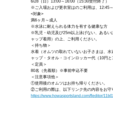
6/28（日）13:00～16:00（15:30受付終了）
※ご入場および更衣室はのご利用は、12:45
<対象>
満6ヶ月～成人
※水泳に耐えられる体力を有する健康な方
※乳児・幼児及び25m以上泳げない、あるい
ャップ着用）の上、ご利用ください。
＜持ち物＞
水着（オムツの取れていないお子さまは、水
ャップ・タオル・コインロッカー代（10円と
＜定員＞
80名（先着順）※事前申込不要
＜注意事項他＞
①使用後のオムツはお持ち帰りください。
②ご利用の際は、以下リンク先の内容をお守
https://www.howasportsland.com/fleditor/11b