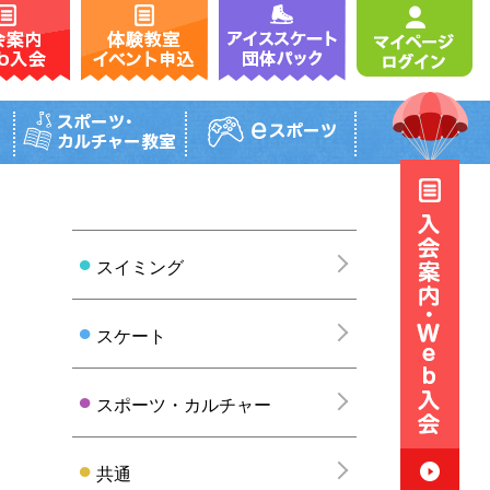
グループレッスン
一般コース
団体パック
テニス
レッスン内容・受講料
アイススケートパック
内容・受講料
タイムテーブル
ーブル
スクール日程表
日程表
お試しレッスン
ッスン