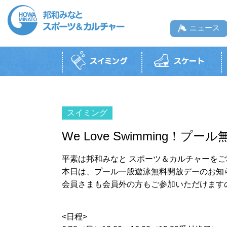
ニュース
スイミングTOP
スケートTOP
ボルダリングジムTOP
スポーツジムTOP
テニスTOP
スポーツ・カルチャー教室TOP
一般利用・月
一般利用
一般遊泳
一般利用
邦和みなと
We Love Swimming！
施設紹介
利用料
営業時間・料金
施設紹介
（硬
営業時間
開放時間
営業カレンダー
営業時間・利用料
平素は邦和みなと スポーツ＆カルチャーを
利用料金
お知らせ
初めての方へ
初めての方へ
協力会社のロングウ
本日は、プール一般遊泳無料開放デーのお知ら
リンクします。
コース紹介・受講料
タイムテーブル
初めての方へ
利用上の注意
利用上の注意
利用上の注意
会員さまも会員外の方もご参加いただけます
利用上の注意
営業カレンダー
貸切利用
貸切利用
<日程>