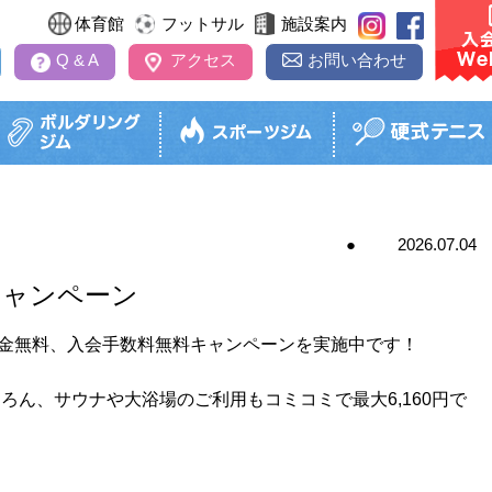
体育館
フットサル
施設案内
Q & A
アクセス
お問い合わせ
2026.07.04
極利用
パーソナルトレーニング
アイススケート教室
ジュニアコース
ボルダリング教室
ソフト
インドアテニス
キャンペーン
パーソナルトレーニングとは
レッスン内容・受講料
レッスン内容・受講料
レッスン内容・受講料
式テニス）
レッスン
金
利用料金
タイムテーブル
タイムテーブル
開催日時
タイムテ
入会金無料、入会手数料無料キャンペーンを実施中です！
予約
スクール日程表
スクール日程表
ッドスポーツのページへ
スクール
スクール日程表
お試しレッスン
お試しレッスン
お試しレッスン
お試しレ
ろん、サウナや大浴場のご利用もコミコミで最大6,160円で