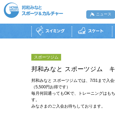
ニュース
スイミングTOP
スケートTOP
ボルダリングジムTOP
スポーツジムTOP
テニスTOP
スポーツ・カルチャー教室TOP
一般利用・月
一般利用
一般遊泳
一般利用
邦和みなと
邦和みなと スポーツジム 
施設紹介
利用料
営業時間・料金
施設紹介
（硬
営業時間
開放時間
営業カレンダー
営業時間・利用料
邦和みなと スポーツジムでは、7/31まで
利用料金
お知らせ
初めての方へ
初めての方へ
協力会社のロングウ
（5,500円お得です）
リンクします。
コース紹介・受講料
タイムテーブル
初めての方へ
利用上の注意
利用上の注意
利用上の注意
毎月何回通ってもOKで、トレーニングはもち
利用上の注意
営業カレンダー
貸切利用
貸切利用
す。
みなさまのご入会お待ちしております。