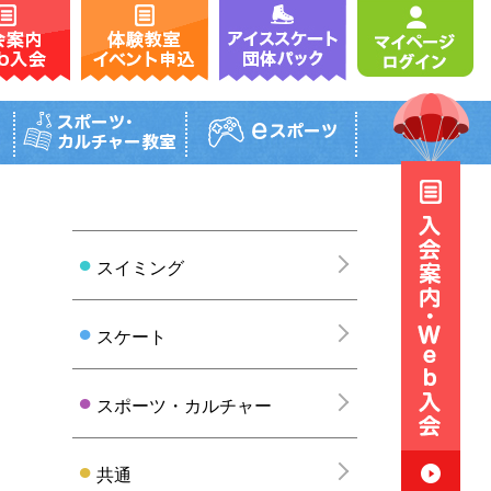
グループレッスン
一般コース
団体パック
テニス
レッスン内容・受講料
アイススケートパック
内容・受講料
タイムテーブル
ーブル
スクール日程表
日程表
お試しレッスン
ッスン